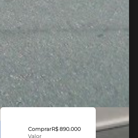
Comprar
R$ 890.000
Valor