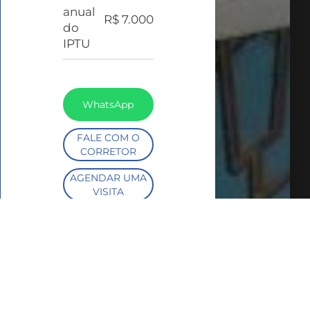
anual
R$ 7.000
do
IPTU
WhatsApp
FALE COM O
CORRETOR
AGENDAR UMA
VISITA
SIMULE O
FINANCIAMENTO