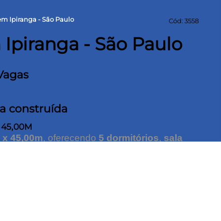
m Ipiranga - São Paulo
Cód: 3558
Ipiranga - São Paulo
Vagas
a construída
X 45,00M
 x 45,00m
, oferecendo
5 dormitórios
,
sala
o social
e
lavabo
. Conta com
lavanderia
urrasqueira
e
2 vagas de garagem
.
 à
Rua Silva Bueno
,
Rua Bom Pastor
e
Av.
, mercados e transporte. Fácil acesso ao
rque da Independência
e shoppings da
sua visita!