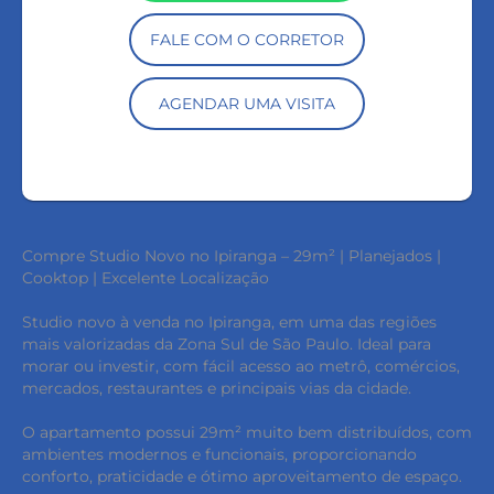
FALE COM O CORRETOR
AGENDAR UMA VISITA
Compre Studio Novo no Ipiranga – 29m² | Planejados |
Cooktop | Excelente Localização
Studio novo à venda no Ipiranga, em uma das regiões
mais valorizadas da Zona Sul de São Paulo. Ideal para
morar ou investir, com fácil acesso ao metrô, comércios,
mercados, restaurantes e principais vias da cidade.
O apartamento possui 29m² muito bem distribuídos, com
ambientes modernos e funcionais, proporcionando
conforto, praticidade e ótimo aproveitamento de espaço.