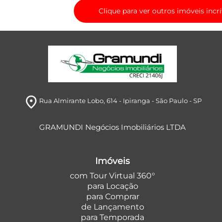
Clique para ver outros imóveis incrí
room
Rua Almirante Lobo, 614
- Ipiranga
- São Paulo
- SP
GRAMUNDI Negócios Imobiliários LTDA
Imóveis
com Tour Virtual 360°
para Locação
para Comprar
de Lançamento
para Temporada